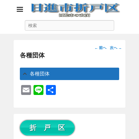
日進市折戸区
検
日進市の玄関
索
投
←
前へ
次へ
→
稿
各種団体
ナ
ビ
各種団体
ゲ
ー
E
Li
共
シ
ョ
m
n
有
ン
ail
e
折 戸 区