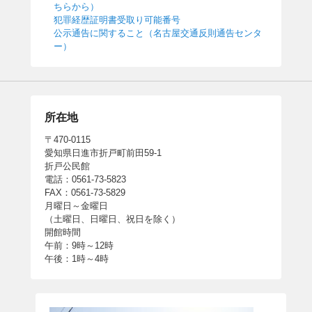
ちらから）
犯罪経歴証明書受取り可能番号
公示通告に関すること（名古屋交通反則通告センタ
ー）
所在地
〒470-0115
愛知県日進市折戸町前田59-1
折戸公民館
電話：0561-73-5823
FAX：0561-73-5829
月曜日～金曜日
（土曜日、日曜日、祝日を除く）
開館時間
午前：9時～12時
午後：1時～4時