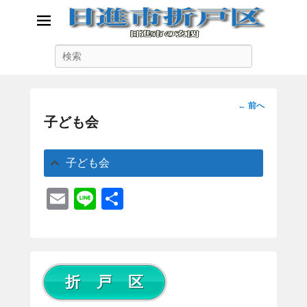
日進市折戸区
検
日進市の玄関
索
投
←
前へ
稿
子ども会
ナ
ビ
子ども会
ゲ
ー
E
Li
共
シ
ョ
m
n
有
ン
ail
e
折 戸 区