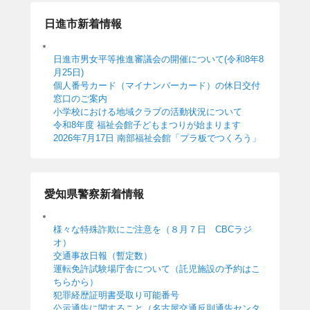
日進市新着情報
日進市男女平等推進審議会の開催について(令和8年8
月25日)
個人番号カード（マイナンバーカード）の休日交付
窓口のご案内
小学校における地域クラブの活動状況について
令和8年度 福祉会館子どもまつりが始まります
2026年7月17日 南部福祉会館「プラ板でつくろう」
愛知県警察新着情報
様々な特殊詐欺にご注意を（８月７日 CBCラジ
オ）
交通事故日報（暫定数）
運転免許試験場庁舎について（託児施設の予約はこ
ちらから）
犯罪経歴証明書受取り可能番号
公示通告に関すること（名古屋交通反則通告センタ