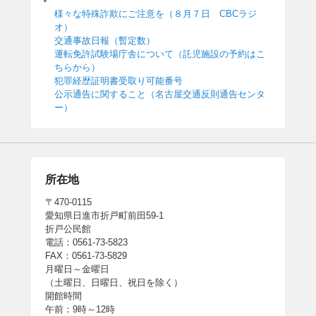
様々な特殊詐欺にご注意を（８月７日 CBCラジ
オ）
交通事故日報（暫定数）
運転免許試験場庁舎について（託児施設の予約はこ
ちらから）
犯罪経歴証明書受取り可能番号
公示通告に関すること（名古屋交通反則通告センタ
ー）
所在地
〒470-0115
愛知県日進市折戸町前田59-1
折戸公民館
電話：0561-73-5823
FAX：0561-73-5829
月曜日～金曜日
（土曜日、日曜日、祝日を除く）
開館時間
午前：9時～12時