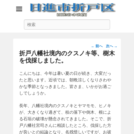
日進市折戸区
検
日進市の玄関
索
投
←
前へ
次へ
→
稿
折戸八幡社境内のクスノキ等、樹木
ナ
を伐採しました。
ビ
ゲ
こんにちは、今年は暑い夏の日が続き、大変だっ
ー
たと思います。近頃では、朝晩涼しくなりさわや
シ
かな季節となっきました。皆さま、いかがお過ご
ョ
しでしょうか。
ン
長年、八幡社境内のクスノキとヤマモモ、ヒノキ
が、大きくなり過ぎて、枝の落下や倒木、根によ
る石垣の破壊が懸念されてきました。そこで、折
戸八幡社宮司さんに相談したところ、伐採した方
が良いとの結論となり、名残惜しいですが、お祓