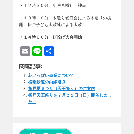
・１２時３０分 折戸八幡社 神事
・１３時１０分 木遣り愛好会による木遣りの披
露 折戸子ども太鼓連による太鼓
・１４時００分 餅投げ大会開始
E
Li
共
m
n
有
関連記事:
ail
e
花いっぱい事業について
横断歩道の白線引き
折戸夏まつり（天王祭り）のご案内
折戸天王祭りを７月２１日（日）開催しまし
た。