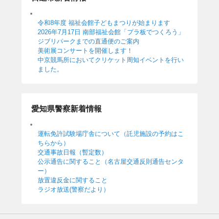
令和8年度 福祉会館子どもまつりが始まります
2026年7月17日 南部福祉会館「プラ板でつくろう」
ジブリパークまでの直通便のご案内
美術展コンサートを開催します！
中京競馬所においてクリケット周知イベントを行い
ました。
愛知県警察新着情報
運転免許試験場庁舎について（託児施設の予約はこ
ちらから）
交通事故日報（暫定数）
公示通告に関すること（名古屋交通反則通告センタ
ー）
放置違反金に関すること
ラジオ放送(警察だより）