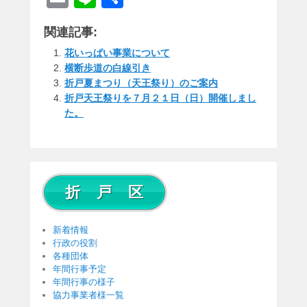
m
n
有
関連記事:
ail
e
花いっぱい事業について
横断歩道の白線引き
折戸夏まつり（天王祭り）のご案内
折戸天王祭りを７月２１日（日）開催しまし
た。
折 戸 区
新着情報
行政の役割
各種団体
年間行事予定
年間行事の様子
協力事業者様一覧