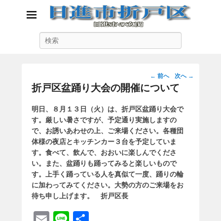
日進市折戸区
検
日進市の玄関
索
投
←
前へ
次へ
→
稿
折戸区盆踊り大会の開催について
ナ
ビ
明日、８月１３日（火）は、折戸区盆踊り大会で
ゲ
す。厳しい暑さですが、予定通り実施しますの
ー
で、お誘いあわせの上、ご来場ください。各種団
シ
体様の夜店とキッチンカー３台を予定していま
ョ
す。食べて、飲んで、おおいに楽しんでくださ
ン
い。また、盆踊りも踊ってみると楽しいもので
す。上手く踊っている人を真似て一度、踊りの輪
に加わってみてください。大勢の方のご来場をお
待ち申し上げます。 折戸区長
E
Li
共