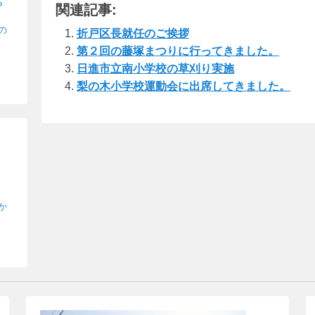
5
関連記事:
ail
e
の
折戸区長就任のご挨拶
第２回の藤塚まつりに行ってきました。
日進市立南小学校の草刈り実施
梨の木小学校運動会に出席してきました。
か