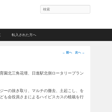
検
索
覧
転入された方へ
投
←
前へ
次へ
→
稿
ナ
ビ
育園北三角花壇、日進駅北側ロータリープラン
ゲ
ー
シ
ジーの抜き取り、マルチの撤去、土起こし、を
ョ
ども会役員さまによるハイビスカスの植栽を行
ン