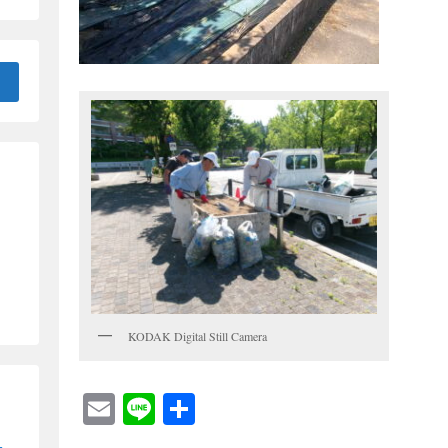
KODAK Digital Still Camera
E
Li
共
m
n
有