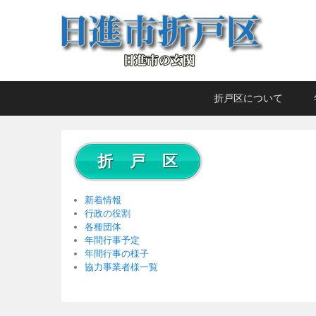
日進市折戸区
日進市の玄関
メ
メ
サ
折戸区について
イ
イ
ブ
ン
ン
コ
メ
コ
ン
折 戸 区
ニ
ン
テ
ュ
テ
ン
ー
ン
ツ
新着情報
ツ
へ
行政の役割
各種団体
へ
移
年間行事予定
移
動
年間行事の様子
動
協力事業者様一覧