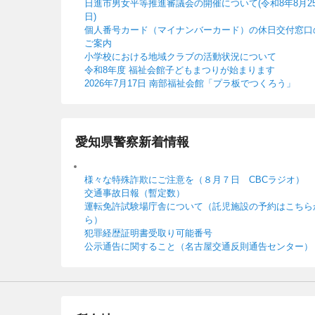
日進市男女平等推進審議会の開催について(令和8年8月2
日)
個人番号カード（マイナンバーカード）の休日交付窓口
ご案内
小学校における地域クラブの活動状況について
令和8年度 福祉会館子どもまつりが始まります
2026年7月17日 南部福祉会館「プラ板でつくろう」
愛知県警察新着情報
様々な特殊詐欺にご注意を（８月７日 CBCラジオ）
交通事故日報（暫定数）
運転免許試験場庁舎について（託児施設の予約はこちら
ら）
犯罪経歴証明書受取り可能番号
公示通告に関すること（名古屋交通反則通告センター）