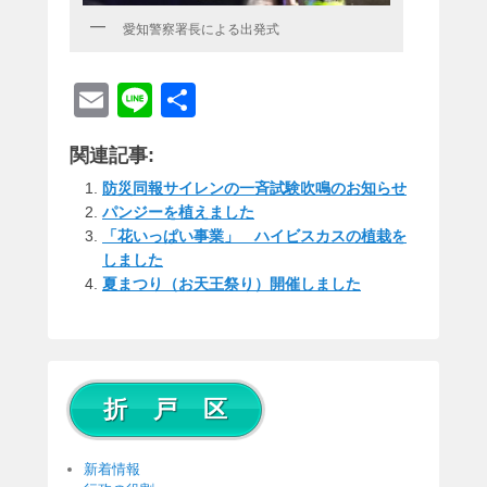
愛知警察署長による出発式
E
Li
共
m
n
有
関連記事:
ail
e
防災同報サイレンの一斉試験吹鳴のお知らせ
パンジーを植えました
「花いっぱい事業」 ハイビスカスの植栽を
しました
夏まつり（お天王祭り）開催しました
折 戸 区
新着情報