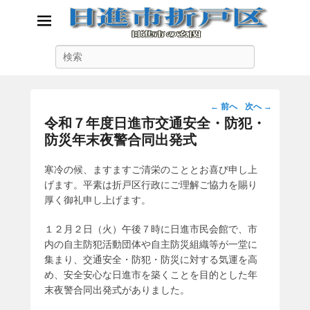
日進市折戸区
検
日進市の玄関
索
投
←
前へ
次へ
→
稿
令和７年度日進市交通安全・防犯・
ナ
防災年末夜警合同出発式
ビ
ゲ
寒冷の候、ますますご清栄のこととお喜び申し上
ー
げます。平素は折戸区行政にご理解ご協力を賜り
シ
厚く御礼申し上げます。
ョ
ン
１２月２日（火）午後７時に日進市民会館で、市
内の自主防犯活動団体や自主防災組織等が一堂に
集まり、交通安全・防犯・防災に対する気運を高
め、安全安心な日進市を築くことを目的とした年
末夜警合同出発式がありました。