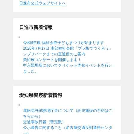
日進市公式ウェブサイトへ
日進市新着情報
令和8年度 福祉会館子どもまつりが始まります
2026年7月17日 南部福祉会館「プラ板でつくろう」
ジブリパークまでの直通便のご案内
美術展コンサートを開催します！
中京競馬所においてクリケット周知イベントを行い
ました。
愛知県警察新着情報
運転免許試験場庁舎について（託児施設の予約はこ
ちらから）
交通事故日報（暫定数）
公示通告に関すること（名古屋交通反則通告センタ
ー）