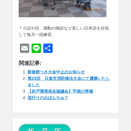
＊小話や詩、感動の物語など美しい日本語を目指
して毎月一回練習。
E
Li
共
m
n
有
関連記事:
ail
e
新春餅つき大会中止のお知らせ
第28回 日進市消防操法大会にて優勝いたし
ました
【折戸環境保全協議会】芋畑の準備
流行りのおぱんちゅ？