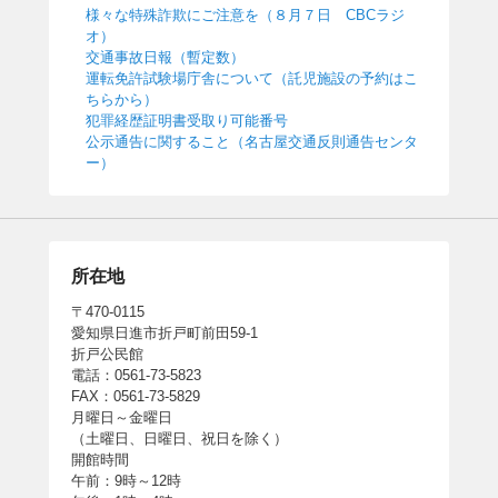
様々な特殊詐欺にご注意を（８月７日 CBCラジ
オ）
交通事故日報（暫定数）
運転免許試験場庁舎について（託児施設の予約はこ
ちらから）
犯罪経歴証明書受取り可能番号
公示通告に関すること（名古屋交通反則通告センタ
ー）
所在地
〒470-0115
愛知県日進市折戸町前田59-1
折戸公民館
電話：0561-73-5823
FAX：0561-73-5829
月曜日～金曜日
（土曜日、日曜日、祝日を除く）
開館時間
午前：9時～12時