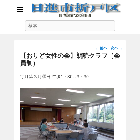
日進市折戸区
検
日進市の玄関
索
投
←
前へ
次へ
→
稿
【おりど女性の会】朗読クラブ（会
ナ
員制）
ビ
ゲ
毎月第３月曜日 午後1：30～3：30
ー
シ
ョ
ン