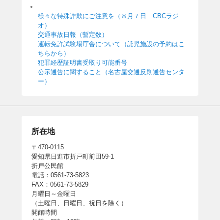
様々な特殊詐欺にご注意を（８月７日 CBCラジ
オ）
交通事故日報（暫定数）
運転免許試験場庁舎について（託児施設の予約はこ
ちらから）
犯罪経歴証明書受取り可能番号
公示通告に関すること（名古屋交通反則通告センタ
ー）
所在地
〒470-0115
愛知県日進市折戸町前田59-1
折戸公民館
電話：0561-73-5823
FAX：0561-73-5829
月曜日～金曜日
（土曜日、日曜日、祝日を除く）
開館時間