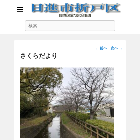
日進市折戸区
検
日進市の玄関
索
投
←
前へ
次へ
→
稿
さくらだより
ナ
ビ
ゲ
ー
シ
ョ
ン