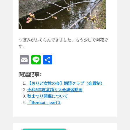
つぼみがふくらんできました。もう少しで開花で
す。
E
Li
共
m
n
有
関連記事:
ail
e
【おりど女性の会】朗読クラブ（会員制）
令和5年度盆踊り大会練習動画
秋まつり開催について
「Bonsai」part 2