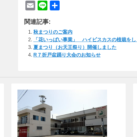
E
Li
共
m
n
有
関連記事:
ail
e
秋まつりのご案内
「花いっぱい事業」 ハイビスカスの植栽をし
夏まつり（お天王祭り）開催しました
R７折戸盆踊り大会のお知らせ