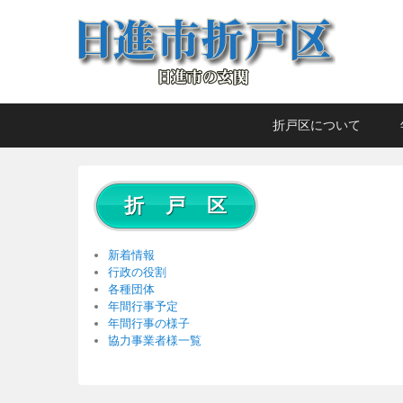
日進市折戸区
日進市の玄関
メ
メ
サ
折戸区について
イ
イ
ブ
ン
ン
コ
メ
コ
ン
折 戸 区
ニ
ン
テ
ュ
テ
ン
ー
ン
ツ
新着情報
ツ
へ
行政の役割
各種団体
へ
移
年間行事予定
移
動
年間行事の様子
動
協力事業者様一覧