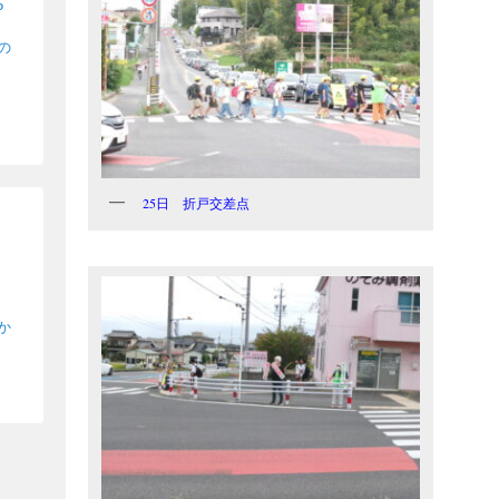
5
の
25日 折戸交差点
か