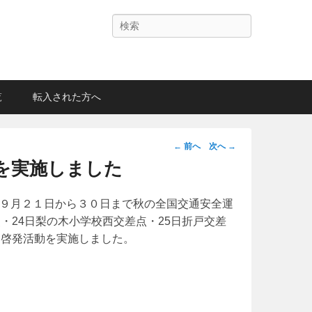
検
索
覧
転入された方へ
投
←
前へ
次へ
→
稿
を実施しました
ナ
ビ
９月２１日から３０日まで秋の全国交通安全運
ゲ
・24日梨の木小学校西交差点・25日折戸交差
ー
と啓発活動を実施しました。
シ
ョ
ン