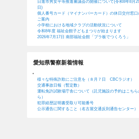
日進市男女平等推進審議会の開催について(令和8年8月2
日)
個人番号カード（マイナンバーカード）の休日交付窓口
ご案内
小学校における地域クラブの活動状況について
令和8年度 福祉会館子どもまつりが始まります
2026年7月17日 南部福祉会館「プラ板でつくろう」
愛知県警察新着情報
様々な特殊詐欺にご注意を（８月７日 CBCラジオ）
交通事故日報（暫定数）
運転免許試験場庁舎について（託児施設の予約はこちら
ら）
犯罪経歴証明書受取り可能番号
公示通告に関すること（名古屋交通反則通告センター）