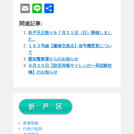
E
Li
共
m
n
有
関連記事:
ail
e
折戸天王祭りを７月２１日（日）開催しまし
た。
１５３号線【藤塚交差点】信号機変更につい
て
愛知警察署からのお知らせ
８月２０日【防災同報サイレンの一斉試験吹
鳴】のお知らせ
折 戸 区
新着情報
行政の役割