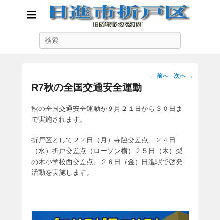
日進市折戸区
検
日進市の玄関
索
投
←
前へ
次へ
→
稿
R7秋の全国交通安全運動
ナ
ビ
秋の全国交通安全運動が９月２１日から３０日ま
ゲ
で実施されます。
ー
シ
折戸区として２２日（月）寺脇交差点、２４日
ョ
（水）折戸交差点（ローソン横）２５日（木）梨
ン
の木小学校西交差点、２６日（金）日進駅で啓発
活動を実施します。