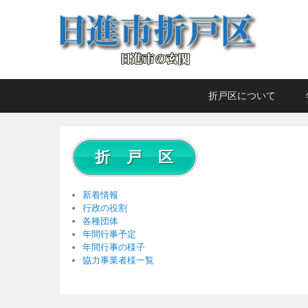
日進市折戸区
日進市の玄関
メ
メ
サ
折戸区について
イ
イ
ブ
ン
ン
コ
メ
コ
ン
折 戸 区
ニ
ン
テ
ュ
テ
ン
ー
ン
ツ
新着情報
ツ
へ
行政の役割
各種団体
へ
移
年間行事予定
移
動
年間行事の様子
動
協力事業者様一覧