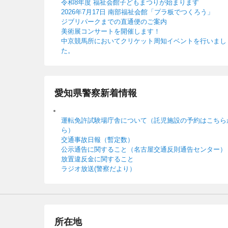
令和8年度 福祉会館子どもまつりが始まります
2026年7月17日 南部福祉会館「プラ板でつくろう」
ジブリパークまでの直通便のご案内
美術展コンサートを開催します！
中京競馬所においてクリケット周知イベントを行いまし
た。
愛知県警察新着情報
運転免許試験場庁舎について（託児施設の予約はこちら
ら）
交通事故日報（暫定数）
公示通告に関すること（名古屋交通反則通告センター）
放置違反金に関すること
ラジオ放送(警察だより）
所在地