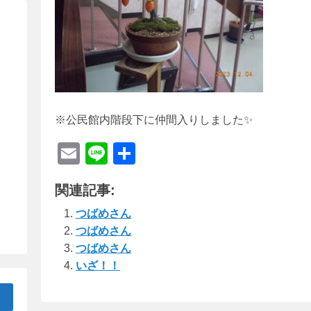
※公民館内階段下に仲間入りしました✨
E
Li
共
m
n
有
関連記事:
ail
e
つばめさん
つばめさん
つばめさん
いざ！！