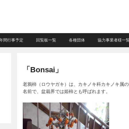
年間行事予定
回覧板一覧
各種団体
協力事業者様一
「Bonsai」
老鴉柿（ロウヤガキ）は、カキノキ科カキノキ属の
名前で、盆栽界では姫柿とも呼ばれます。