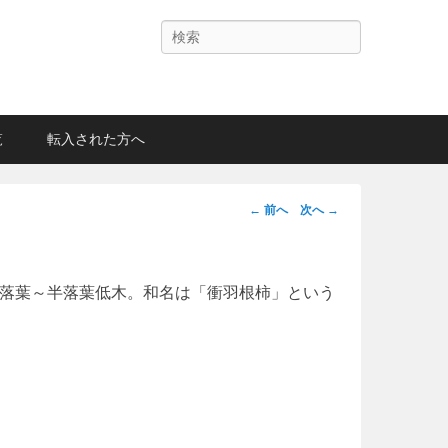
検
索
覧
転入された方へ
投
←
前へ
次へ
→
稿
ナ
ビ
落葉～半落葉低木。和名は「衝羽根柿」という
ゲ
ー
シ
ョ
ン