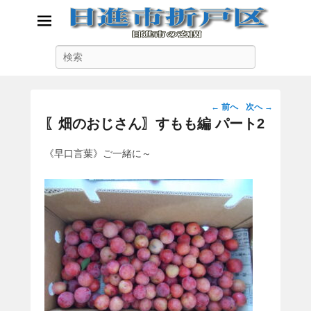
日進市折戸区
検
日進市の玄関
索
投
←
前へ
次へ
→
稿
〖畑のおじさん〗すもも編 パート2
ナ
ビ
《早口言葉》ご一緒に～
ゲ
ー
シ
ョ
ン