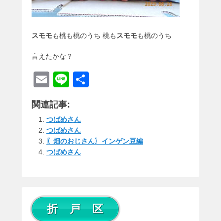
スモモ
も桃も桃のうち 桃も
スモモ
も桃のうち
言えたかな？
E
Li
共
m
n
有
関連記事:
ail
e
つばめさん
つばめさん
〖畑のおじさん〗インゲン豆編
つばめさん
折 戸 区