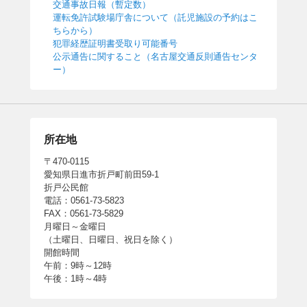
交通事故日報（暫定数）
運転免許試験場庁舎について（託児施設の予約はこ
ちらから）
犯罪経歴証明書受取り可能番号
公示通告に関すること（名古屋交通反則通告センタ
ー）
所在地
〒470-0115
愛知県日進市折戸町前田59-1
折戸公民館
電話：0561-73-5823
FAX：0561-73-5829
月曜日～金曜日
（土曜日、日曜日、祝日を除く）
開館時間
午前：9時～12時
午後：1時～4時