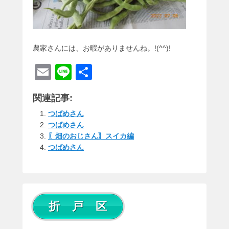
農家さんには、お暇がありませんね。!(^^)!
E
Li
共
m
n
有
関連記事:
ail
e
つばめさん
つばめさん
〖畑のおじさん〗スイカ編
つばめさん
折 戸 区