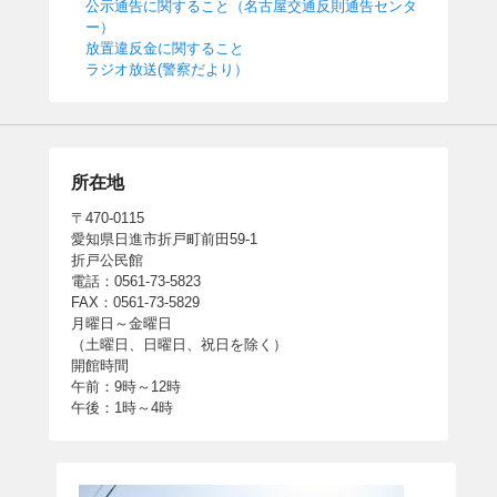
公示通告に関すること（名古屋交通反則通告センタ
ー）
放置違反金に関すること
ラジオ放送(警察だより）
所在地
〒470-0115
愛知県日進市折戸町前田59-1
折戸公民館
電話：0561-73-5823
FAX：0561-73-5829
月曜日～金曜日
（土曜日、日曜日、祝日を除く）
開館時間
午前：9時～12時
午後：1時～4時