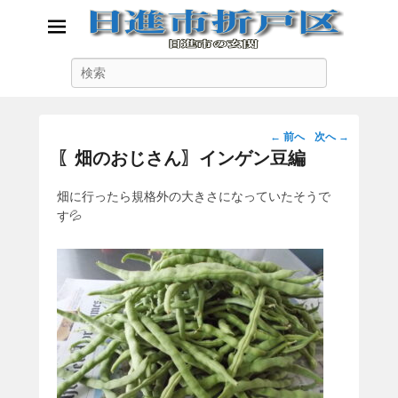
日進市折戸区
検
日進市の玄関
索
投
←
前へ
次へ
→
稿
〖畑のおじさん〗インゲン豆編
ナ
ビ
畑に行ったら規格外の大きさになっていたそうで
ゲ
す💦
ー
シ
ョ
ン