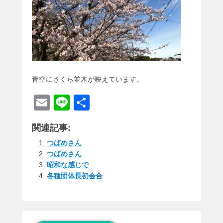
青空にさくら並木が映えています。
E
Li
共
m
n
有
関連記事:
ail
e
つばめさん
つばめさん
昭和な感じで
各種団体長初会合