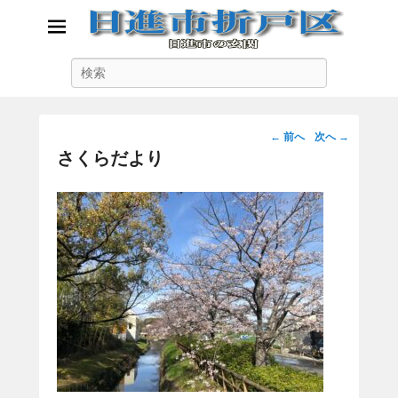
日進市折戸区
検
日進市の玄関
索
投
←
前へ
次へ
→
稿
さくらだより
ナ
ビ
ゲ
ー
シ
ョ
ン