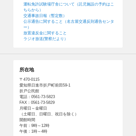
運転免許試験場庁舎について（託児施設の予約はこ
ちらから）
交通事故日報（暫定数）
公示通告に関すること（名古屋交通反則通告センタ
ー）
放置違反金に関すること
ラジオ放送(警察だより）
所在地
〒470-0115
愛知県日進市折戸町前田59-1
折戸公民館
電話：0561-73-5823
FAX：0561-73-5829
月曜日～金曜日
（土曜日、日曜日、祝日を除く）
開館時間
午前：9時～12時
午後：1時～4時