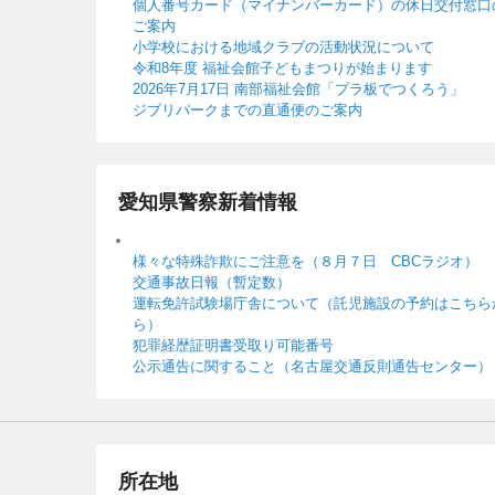
個人番号カード（マイナンバーカード）の休日交付窓口
ご案内
小学校における地域クラブの活動状況について
令和8年度 福祉会館子どもまつりが始まります
2026年7月17日 南部福祉会館「プラ板でつくろう」
ジブリパークまでの直通便のご案内
愛知県警察新着情報
様々な特殊詐欺にご注意を（８月７日 CBCラジオ）
交通事故日報（暫定数）
運転免許試験場庁舎について（託児施設の予約はこちら
ら）
犯罪経歴証明書受取り可能番号
公示通告に関すること（名古屋交通反則通告センター）
所在地