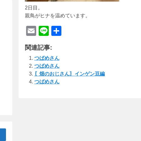
2日目。
親鳥がヒナを温めています。
E
Li
共
m
n
有
関連記事:
ail
e
つばめさん
つばめさん
〖畑のおじさん〗インゲン豆編
つばめさん