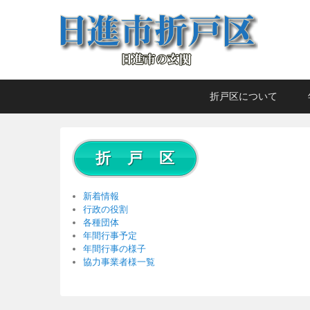
日進市折戸区
日進市の玄関
メ
メ
サ
折戸区について
イ
イ
ブ
ン
ン
コ
メ
コ
ン
折 戸 区
ニ
ン
テ
ュ
テ
ン
ー
ン
ツ
新着情報
ツ
へ
行政の役割
各種団体
へ
移
年間行事予定
移
動
年間行事の様子
動
協力事業者様一覧