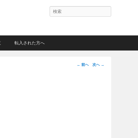
検
索
覧
転入された方へ
投
←
前へ
次へ
→
稿
ナ
ビ
ゲ
ー
シ
ョ
ン