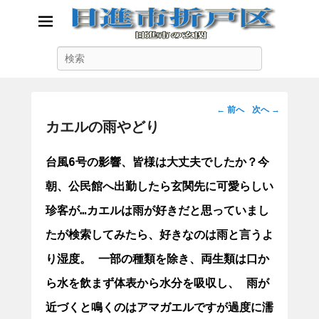
日進市折戸区
検
日進市の玄関
索
投
←
前へ
次へ
→
稿
カエルの雨やどり
ナ
ビ
台風6号の影響、皆様は大丈夫でしたか？今
ゲ
朝、公民館へ出勤したら玄関先に可愛らしい
ー
シ
珍客が…
カエルは雨が好きだと思っていまし
ョ
ン
たが検索してみたら、
好きなのは雨と言うよ
り湿度。 一部の種類を除き、両生類は口か
ら水を飲まず体表から水分を吸収し、 雨が
近づくと鳴くのはアマガエルですが過度に濡