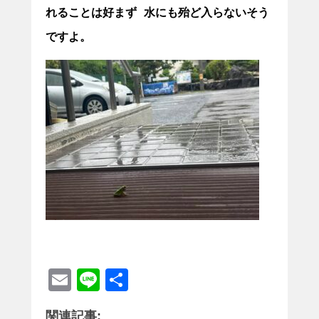
れることは好まず 水にも殆ど入らないそう
ですよ。
E
Li
共
m
n
有
関連記事: