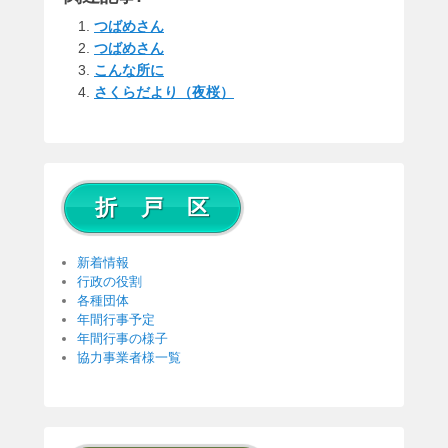
ail
e
つばめさん
つばめさん
こんな所に
さくらだより（夜桜）
折 戸 区
新着情報
行政の役割
各種団体
年間行事予定
年間行事の様子
協力事業者様一覧