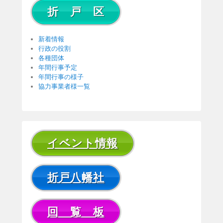
折 戸 区
新着情報
行政の役割
各種団体
年間行事予定
年間行事の様子
協力事業者様一覧
イベント情報
折戸八幡社
回 覧 板