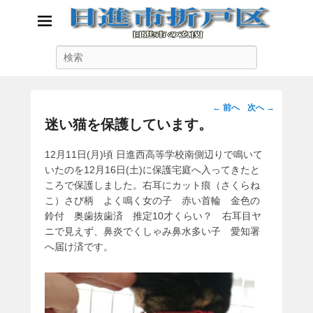
日進市折戸区
検
日進市の玄関
索
投
←
前へ
次へ
→
稿
迷い猫を保護しています。
ナ
ビ
12月11日(月)頃 日進西高等学校南側辺りで鳴いて
ゲ
いたのを12月16日(土)に保護宅庭へ入ってきたと
ー
ころで保護しました。右耳にカット痕（さくらね
シ
こ）さび柄 よく鳴く女の子 赤い首輪 金色の
ョ
鈴付 奥歯抜歯済 推定10才くらい？ 右耳目ヤ
ン
ニで見えず、鼻炎でくしゃみ鼻水多い子 愛知署
へ届け済です。