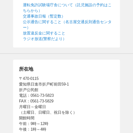
運転免許試験場庁舎について（託児施設の予約はこ
ちらから）
交通事故日報（暫定数）
公示通告に関すること（名古屋交通反則通告センタ
ー）
放置違反金に関すること
ラジオ放送(警察だより）
所在地
〒470-0115
愛知県日進市折戸町前田59-1
折戸公民館
電話：0561-73-5823
FAX：0561-73-5829
月曜日～金曜日
（土曜日、日曜日、祝日を除く）
開館時間
午前：9時～12時
午後：1時～4時