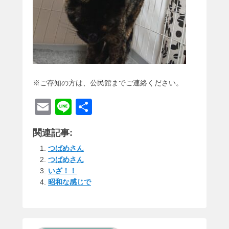
※ご存知の方は、公民館までご連絡ください。
E
Li
共
m
n
有
関連記事:
ail
e
つばめさん
つばめさん
いざ！！
昭和な感じで