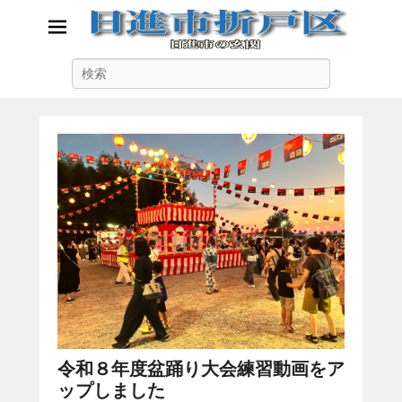
日進市折戸区
検
日進市の玄関
索
令和８年度盆踊り大会練習動画をア
ップしました