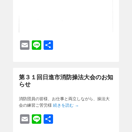
E
Li
共
m
n
有
ail
e
第３１回日進市消防操法大会のお知
らせ
消防団員の皆様、お仕事と両立しながら、操法大
会の練習ご苦労様
続きを読む →
E
Li
共
m
n
有