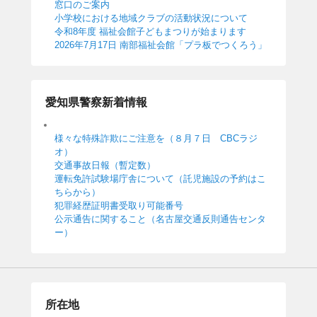
窓口のご案内
小学校における地域クラブの活動状況について
令和8年度 福祉会館子どもまつりが始まります
2026年7月17日 南部福祉会館「プラ板でつくろう」
愛知県警察新着情報
様々な特殊詐欺にご注意を（８月７日 CBCラジ
オ）
交通事故日報（暫定数）
運転免許試験場庁舎について（託児施設の予約はこ
ちらから）
犯罪経歴証明書受取り可能番号
公示通告に関すること（名古屋交通反則通告センタ
ー）
所在地