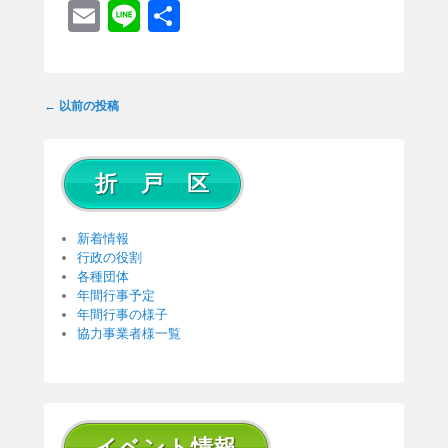
E
Li
共
m
n
有
ail
e
投
←
以前の投稿
稿
ナ
ビ
折 戸 区
ゲ
ー
シ
新着情報
ョ
行政の役割
各種団体
ン
年間行事予定
年間行事の様子
協力事業者様一覧
イベント情報