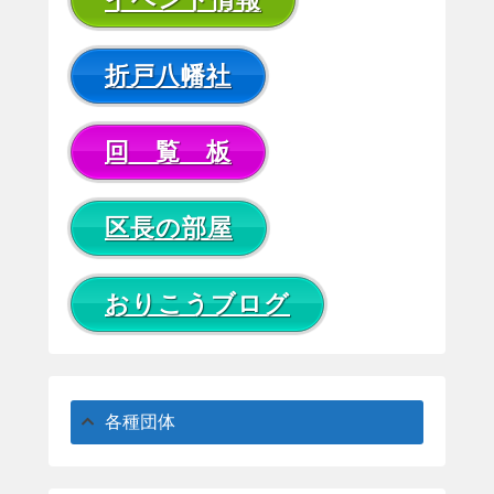
折戸八幡社
回 覧 板
区長の部屋
おりこうブログ
各種団体