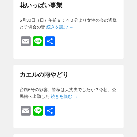
花いっぱい事業
5月30日（日）午前８：４０分より女性の会の皆様
と子供会の皆
続きを読む →
E
Li
共
m
n
有
ail
e
カエルの雨やどり
台風6号の影響、皆様は大丈夫でしたか？今朝、公
民館へ出勤した
続きを読む →
E
Li
共
m
n
有
ail
e