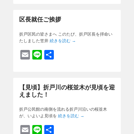
ail
e
区長就任ご挨拶
折戸区民の皆さまへ このたび、折戸区長を拝命い
たしました笠井
続きを読む →
E
Li
共
m
n
有
ail
e
【見頃】折戸川の桜並木が見頃を迎
えました！
折戸公民館の南側を流れる折戸川沿いの桜並木
が、いよいよ見頃を
続きを読む →
E
Li
共