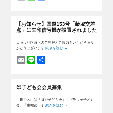
m
n
有
ail
e
【お知らせ】国道153号「藤塚交差
点」に矢印信号機が設置されました
日頃より区政へのご理解とご協力をいただきあり
がとうございます
続きを読む →
E
Li
共
m
n
有
ail
e
😊子ども会会員募集
折戸区には「折戸子ども会」「プラッ子子ども
会」「東昭第一子
続きを読む →