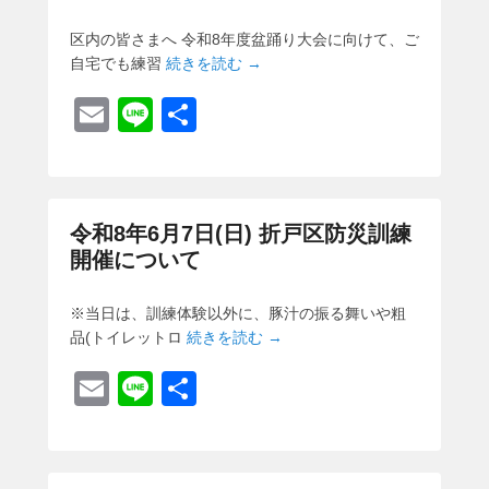
区内の皆さまへ 令和8年度盆踊り大会に向けて、ご
自宅でも練習
続きを読む →
E
Li
共
m
n
有
ail
e
令和8年6月7日(日) 折戸区防災訓練
開催について
※当日は、訓練体験以外に、豚汁の振る舞いや粗
品(トイレットロ
続きを読む →
E
Li
共
m
n
有
ail
e