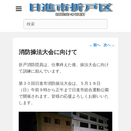
日進市折戸区
検
日進市の玄関
索
投
←
前へ
次へ
→
稿
消防操法大会に向けて
ナ
ビ
折戸消防団員は、仕事終えた後、操法大会に向け
ゲ
て訓練に励んでいます。
ー
シ
第３０回日進市消防操法大会は、５月１８日
ョ
（日）午前９時から正午まで日進市総合運動公園
ン
で開催されます。皆様の応援よろしくお願いいた
します。
動
画
プ