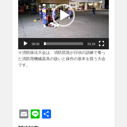
レ
ー
ヤ
ー
00:00
01:24
※消防操法大会は、消防団員が日頃の訓練で養っ
た消防用機械器具の扱いと操作の基本を競う大会
です。
E
Li
共
m
n
有