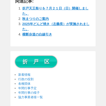
関連記事:
ail
e
折戸天王祭りを７月２１日（日）開催しまし
た。
秋まつりのご案内
2025年どんど焼き（左義長）が実施されまし
た。
横断歩道の白線引き
折 戸 区
新着情報
行政の役割
各種団体
年間行事予定
年間行事の様子
協力事業者様一覧