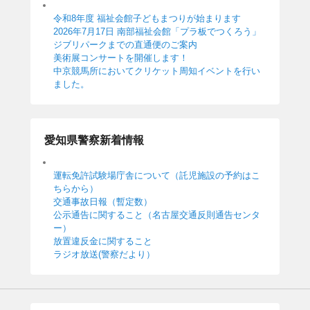
令和8年度 福祉会館子どもまつりが始まります
2026年7月17日 南部福祉会館「プラ板でつくろう」
ジブリパークまでの直通便のご案内
美術展コンサートを開催します！
中京競馬所においてクリケット周知イベントを行い
ました。
愛知県警察新着情報
運転免許試験場庁舎について（託児施設の予約はこ
ちらから）
交通事故日報（暫定数）
公示通告に関すること（名古屋交通反則通告センタ
ー）
放置違反金に関すること
ラジオ放送(警察だより）