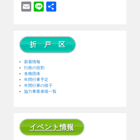
E
Li
共
m
n
有
ail
e
折 戸 区
新着情報
行政の役割
各種団体
年間行事予定
年間行事の様子
協力事業者様一覧
イベント情報