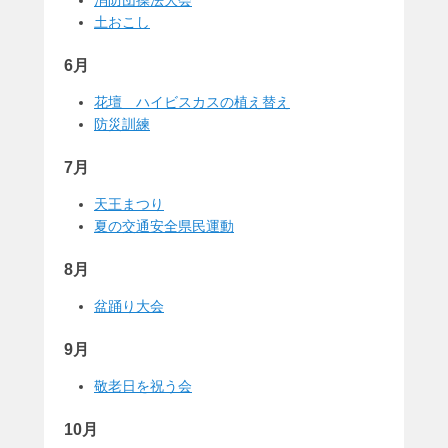
消防団操法大会
土おこし
6月
花壇 ハイビスカスの植え替え
防災訓練
7月
天王まつり
夏の交通安全県民運動
8月
盆踊り大会
9月
敬老日を祝う会
10月