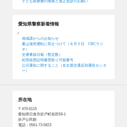
子ども医療費の推移と適正受診のお願い
愛知県警察新着情報
地域課からのお知らせ
夏は漫然運転に気をつけて（８月５日 CBCラジ
オ）
交通事故日報（暫定数）
犯罪経歴証明書受取り可能番号
公示通告に関すること（名古屋交通反則通告センタ
ー）
所在地
〒470-0115
愛知県日進市折戸町前田59-1
折戸公民館
電話：0561-73-5823