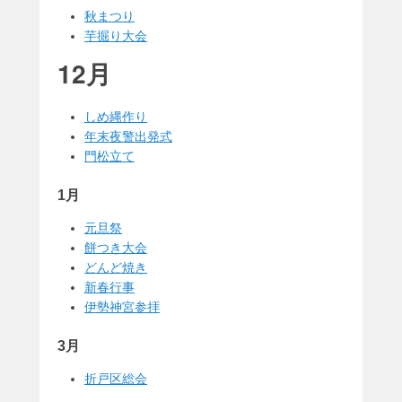
秋まつり
芋掘り大会
12月
しめ縄作り
年末夜警出発式
門松立て
1月
元旦祭
餅つき大会
どんど焼き
新春行事
伊勢神宮参拝
3月
折戸区総会