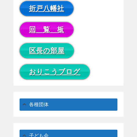
折戸八幡社
回 覧 板
区長の部屋
おりこうブログ
各種団体
子ども会