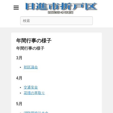
日進市折戸区
検
日進市の玄関
索
年間行事の様子
に
年間行事の様子
が
3月
投
稿
初区議会
4月
交通安全
花壇の草取り
5月