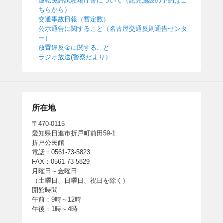
運転免許試験場庁舎について（託児施設の予約はこ
ちらから）
交通事故日報（暫定数）
公示通告に関すること（名古屋交通反則通告センタ
ー）
放置違反金に関すること
ラジオ放送(警察だより）
所在地
〒470-0115
愛知県日進市折戸町前田59-1
折戸公民館
電話：0561-73-5823
FAX：0561-73-5829
月曜日～金曜日
（土曜日、日曜日、祝日を除く）
開館時間
午前：9時～12時
午後：1時～4時