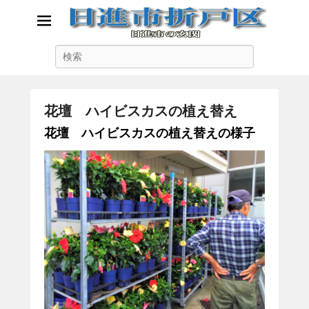
日進市折戸区
検
日進市の玄関
索
花壇 ハイビスカスの植え替え
に
花壇 ハイビスカスの植え替えの様子
が
投
稿