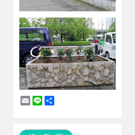
E
Li
共
m
n
有
ail
e