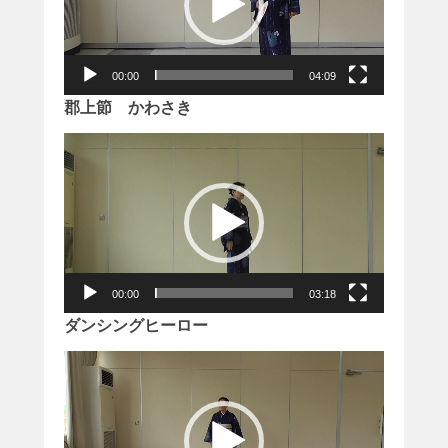
ー
ヤ
ー
00:00
04:09
郡上節 かわさき
動
画
プ
レ
ー
ヤ
ー
00:00
03:18
ダンシングヒーロー
動
画
プ
レ