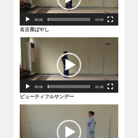
ー
ヤ
ー
00:00
03:50
名古屋ばやし
動
画
プ
レ
ー
ヤ
ー
00:00
02:40
ビューティフルサンデー
動
画
プ
レ
ー