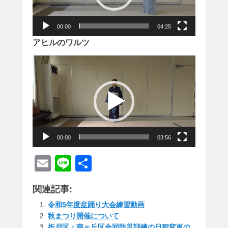
ヤ
ー
00:00
04:25
アヒルのワルツ
動
画
プ
レ
ー
ヤ
ー
00:00
03:56
E
Li
共
m
n
有
関連記事:
ail
e
令和5年度盆踊り大会練習動画
秋まつり開催について
折戸区・南ヶ丘区合同防災訓練の日程変更の