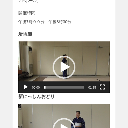
２Fホール）
開催時間
午後7時００分～午後8時30分
炭坑節
動
画
プ
レ
ー
ヤ
ー
00:00
01:25
新にっしんおどり
動
画
プ
レ