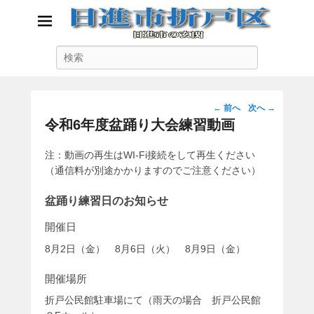
日進市折戸区
検
日進市の玄関
索
投
←
前へ
次へ
→
稿
令和6年度盆踊り大会練習動画
ナ
ビ
注：動画の再生はWI-Fi接続をして再生ください
ゲ
（通信料が別途かかりますのでご注意ください）
ー
シ
盆踊り練習日のお知らせ
ョ
開催日
ン
8月2日（金） 8月6日（火） 8月9日（金）
開催場所
折戸公民館駐車場にて（雨天の場合 折戸公民館