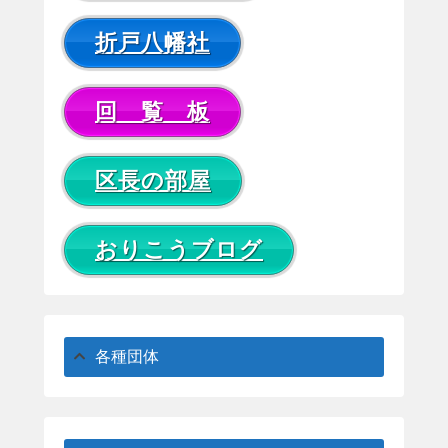
折戸八幡社
回 覧 板
区長の部屋
おりこうブログ
各種団体