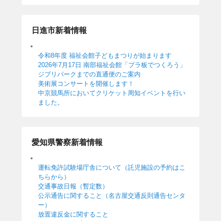
日進市新着情報
令和8年度 福祉会館子どもまつりが始まります
2026年7月17日 南部福祉会館「プラ板でつくろう」
ジブリパークまでの直通便のご案内
美術展コンサートを開催します！
中京競馬所においてクリケット周知イベントを行い
ました。
愛知県警察新着情報
運転免許試験場庁舎について（託児施設の予約はこ
ちらから）
交通事故日報（暫定数）
公示通告に関すること（名古屋交通反則通告センタ
ー）
放置違反金に関すること