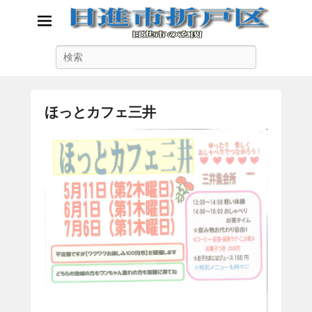
日進市折戸区
検
日進市の玄関
索
ほっとカフェ三井
に
が
投
稿